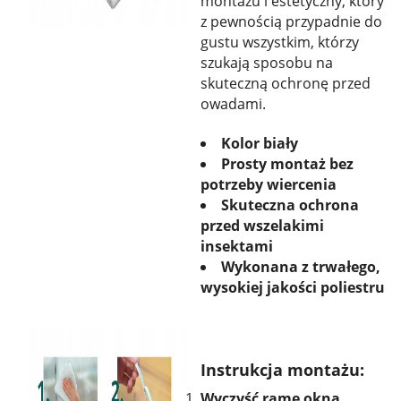
montażu i estetyczny, który
z pewnością przypadnie do
gustu wszystkim, którzy
szukają sposobu na
skuteczną ochronę przed
owadami.
Kolor biały
Prosty montaż bez
potrzeby wiercenia
Skuteczna ochrona
przed wszelakimi
insektami
Wykonana z trwałego,
wysokiej jakości poliestru
Instrukcja montażu:
Wyczyść ramę okna