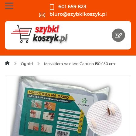
601 659 823
biuro@szybkikoszyk.pl
Ogród
Moskitiera na okno Gardina 150x150 cm