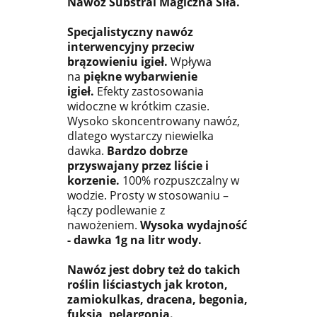
Nawóz Substral Magiczna Siła.
Specjalistyczny nawóz
interwencyjny przeciw
brązowieniu igieł.
Wpływa
na
piękne wybarwienie
igieł.
Efekty zastosowania
widoczne w krótkim czasie.
Wysoko skoncentrowany nawóz,
dlatego wystarczy niewielka
dawka.
Bardzo dobrze
przyswajany przez liście i
korzenie.
100% rozpuszczalny w
wodzie. Prosty w stosowaniu –
łączy podlewanie z
nawożeniem.
Wysoka wydajność
- dawka 1g na litr wody.
Nawóz jest dobry też do takich
roślin liściastych jak kroton,
zamiokulkas, dracena, begonia,
fuksja, pelargonia.