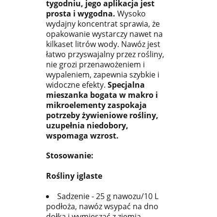
tygodniu, jego aplikacja jest
prosta i wygodna.
Wysoko
wydajny koncentrat sprawia, że
opakowanie wystarczy nawet na
kilkaset litrów wody. Nawóz jest
łatwo przyswajalny przez rośliny,
nie grozi przenawożeniem i
wypaleniem, zapewnia szybkie i
widoczne efekty.
Specjalna
mieszanka bogata w makro i
mikroelementy zaspokaja
potrzeby żywieniowe rośliny,
uzupełnia niedobory,
wspomaga wzrost.
Stosowanie:
Rośliny iglaste
Sadzenie - 25 g nawozu/10 L
podłoża, nawóz wsypać na dno
dołka i wymieszać z ziemią