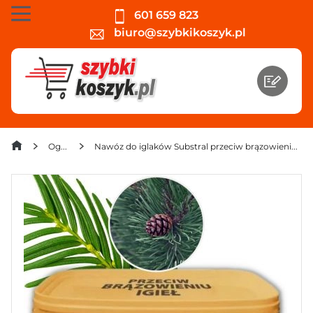
601 659 823
biuro@szybkikoszyk.pl
Ogród
Nawóz do iglaków Substral przeciw brązowieniu igieł 5 kg