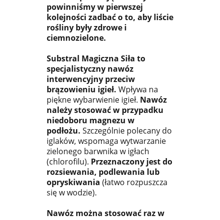
powinniśmy w pierwszej
kolejności zadbać o to, aby liście
rośliny były zdrowe i
ciemnozielone.
Substral Magiczna Siła to
specjalistyczny nawóz
interwencyjny przeciw
brązowieniu igieł.
Wpływa na
piękne wybarwienie igieł.
Nawóz
należy stosować w przypadku
niedoboru magnezu w
podłożu.
Szczególnie polecany do
iglaków, wspomaga wytwarzanie
zielonego barwnika w igłach
(chlorofilu).
Przeznaczony jest do
rozsiewania, podlewania lub
opryskiwania
(łatwo rozpuszcza
się w wodzie).
Nawóz można stosować raz w