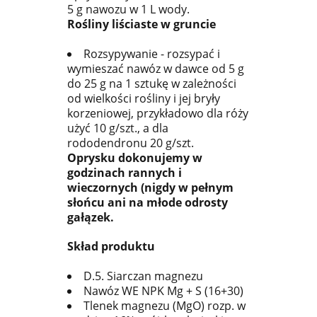
5 g nawozu w 1 L wody.
Rośliny liściaste w gruncie
Rozsypywanie - rozsypać i
wymieszać nawóz w dawce od 5 g
do 25 g na 1 sztukę w zależności
od wielkości rośliny i jej bryły
korzeniowej, przykładowo dla róży
użyć 10 g/szt., a dla
rododendronu 20 g/szt.
Oprysku dokonujemy w
godzinach rannych i
wieczornych (nigdy w pełnym
słońcu ani na młode odrosty
gałązek.
Skład produktu
D.5. Siarczan magnezu
Nawóz WE NPK Mg + S (16+30)
Tlenek magnezu (MgO) rozp. w