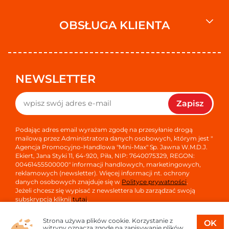
OBSŁUGA KLIENTA
NEWSLETTER
Zapisz
Podając adres email wyrażam zgodę na przesyłanie drogą
mailową przez Administratora danych osobowych, którym jest "
Agencja Promocyjno-Handlowa "Mini-Max" Sp. Jawna W.M.D.J.
Ekiert, Jana Styki 11, 64-920, Piła, NIP: 7640075329, REGON:
00461455500000" informacji handlowych, marketingowych,
reklamowych (newsletter). Więcej informacji nt. ochrony
danych osobowych znajduje się w
Polityce prywatności
.
Jeżeli chcesz się wypisać z newslettera lub zarządzać swoją
subskrypcją kliknij
tutaj
.
Strona używa plików cookie. Korzystanie z
OK
witryny oznacza zgodę na zapisywanie plików