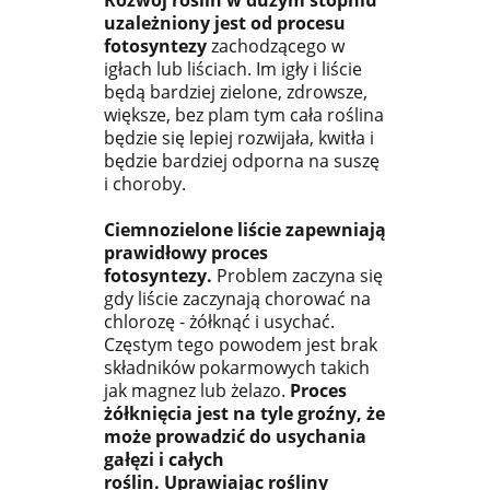
Rozwój roślin w dużym stopniu
uzależniony jest od procesu
fotosyntezy
zachodzącego w
igłach lub liściach. Im igły i liście
będą bardziej zielone, zdrowsze,
większe, bez plam tym cała roślina
będzie się lepiej rozwijała, kwitła i
będzie bardziej odporna na suszę
i choroby.
Ciemnozielone liście zapewniają
prawidłowy proces
fotosyntezy.
Problem zaczyna się
gdy liście zaczynają chorować na
chlorozę - żółknąć i usychać.
Częstym tego powodem jest brak
składników pokarmowych takich
jak magnez lub żelazo.
Proces
żółknięcia jest na tyle groźny, że
może prowadzić do usychania
gałęzi i całych
roślin.
Uprawiając rośliny