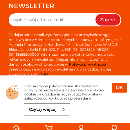
NEWSLETTER
Zapisz
Podając adres email wyrażam zgodę na przesyłanie drogą
mailową przez Administratora danych osobowych, którym jest "
Agencja Promocyjno-Handlowa "Mini-Max" Sp. Jawna W.M.D.J.
Ekiert, Jana Styki 11, 64-920, Piła, NIP: 7640075329, REGON:
00461455500000" informacji handlowych, marketingowych,
reklamowych (newsletter). Więcej informacji nt. ochrony
danych osobowych znajduje się w
Polityce prywatności
.
Jeżeli chcesz się wypisać z newslettera lub zarządzać swoją
subskrypcją kliknij
tutaj
.
Strona używa plików cookie. Korzystanie z
OK
witryny oznacza zgodę na zapisywanie plików
cookie na urządzeniu (dysku) użytkownika w
zależności od konfiguracji przeglądarki.
Copyright © 2026
Oprogramowanie sklepu:
APTUSSHOP
Czytaj więcej
Projekt i strony:
APTUS.PL
Do koszyka
46,99 zł