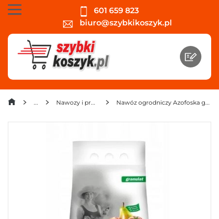
601 659 823
biuro@szybkikoszyk.pl
Nawozy i preparaty
Nawóz ogrodniczy Azofoska granulat 5 kg