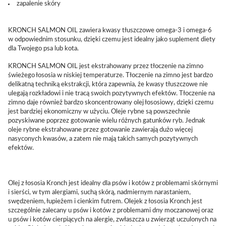
zapalenie skóry
KRONCH SALMON OIL zawiera kwasy tłuszczowe omega-3 i omega-6
w odpowiednim stosunku, dzięki czemu jest idealny jako suplement diety
dla Twojego psa lub kota.
KRONCH SALMON OIL jest ekstrahowany przez tłoczenie na zimno
świeżego łososia w niskiej temperaturze. Tłoczenie na zimno jest bardzo
delikatną techniką ekstrakcji, która zapewnia, że kwasy tłuszczowe nie
ulegają rozkładowi i nie tracą swoich pozytywnych efektów. Tłoczenie na
zimno daje również bardzo skoncentrowany olej łososiowy, dzięki czemu
jest bardziej ekonomiczny w użyciu. Oleje rybne są powszechnie
pozyskiwane poprzez gotowanie wielu różnych gatunków ryb. Jednak
oleje rybne ekstrahowane przez gotowanie zawierają dużo więcej
nasyconych kwasów, a zatem nie mają takich samych pozytywnych
efektów.
Olej z łososia Kronch jest idealny dla psów i kotów z problemami skórnymi
i sierści, w tym alergiami, suchą skórą, nadmiernym narastaniem,
swędzeniem, łupieżem i cienkim futrem. Olejek z łososia Kronch jest
szczególnie zalecany u psów i kotów z problemami dny moczanowej oraz
u psów i kotów cierpiących na alergie, zwłaszcza u zwierząt uczulonych na