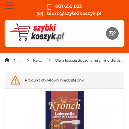
601 659 823
biuro@szybkikoszyk.pl
Karma sucha
Olej z łososia tłoczony na zimno dla psów i kotów Kronch 500 ml
Produkt chwilowo niedostępny