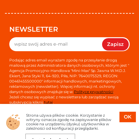
NEWSLETTER
Zapisz
Podając adres email wyrażam zgodę na przesyłanie drogą
mailową przez Administratora danych osobowych, którym jest "
Agencja Promocyjno-Handlowa "Mini-Max" Sp. Jawna W.M.D.J.
Ekiert, Jana Styki 11, 64-920, Piła, NIP: 7640075329, REGON:
00461455500000" informacji handlowych, marketingowych,
reklamowych (newsletter). Więcej informacji nt. ochrony
danych osobowych znajduje się w
Polityce prywatności
.
Jeżeli chcesz się wypisać z newslettera lub zarządzać swoją
subskrypcją kliknij
tutaj
.
Strona używa plików cookie. Korzystanie z
OK
witryny oznacza zgodę na zapisywanie plików
cookie na urządzeniu (dysku) użytkownika w
zależności od konfiguracji przeglądarki.
Copyright © 2026
Oprogramowanie sklepu:
APTUSSHOP