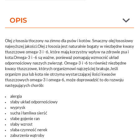
OPIS
Olej z łososia tłoczony na zimno dla psów i kotów. Smaczny olej łososiowy
najwyższej jakości.Olej z łososia jest naturalnie bogaty w niezbędne kwasy
tłuszczowe omega-3 i -6, które mają korzystny wpływ na zdrowie psa i
kota.Omega-3 i -6 są ważne, ponieważ pomagają wzmocnić układ
odpornościowy naszych zwierząt. Omega-3 i -6 to również niezbędne
kwasy tłuszczowe, których organizmowi najczęściej brakuje.Jeśli
organizm psa lub kota nie otrzyma wystarczającej ilości kwasów
tłuszczowych omega-3 i omega-6, może doprowadzić to do rozwoju
następujących chorób:
alergia
słaby układ odpornościowy
wyprysk
sucha i łamliwa sierść
słabe gojenie ran
słaby wzrost
słaba czynność nerek
zaburzenia wątroby