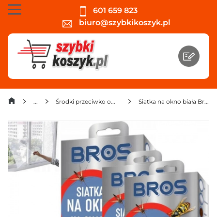
601 659 823
biuro@szybkikoszyk.pl
Środki przeciwko owadom, gryzoniom, kretom
Siatka na okno biała Bros (130cm x 150cm) x 3 sztuki