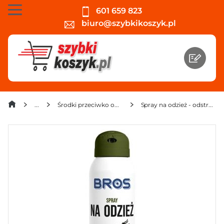
601 659 823
biuro@szybkikoszyk.pl
Środki przeciwko owadom, gryzoniom, kretom
Spray na odzież - odstrasza i zabija kleszcze Bros 90 ml