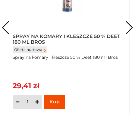
Wymiar
Wymagana wysokość na półce: 170
Wymagana szerokość na półce: 45
Wymagana głębokość na półce: 45
Waga
SPRAY NA KOMARY I KLESZCZE 50 % DEET
Waga brutto: 92
180 ML BROS
Oferta hurtowa
Jednostka sprzedażowa
Spray na komary i kleszcze 50 % Deet 180 ml Bros
Wysokość: 170
Szerokość: 45
Głębokość: 45
Adres producenta
29,41 zł
Podmiot odpowiedzialny i producent: BROS Sp. z o.o. sp. k.
ul. Karpia 24, 61-619 Poznań tel.: (61) 826 25 12 e-mail:
biuro@bros.pl www.bros.pl
Adres zwrotny
BROS Sp. z o.o. sp. k. ul. Karpia 24, 61-619 Poznań tel.: (61)
826 25 12 e-mail: biuro@bros.pl www.bros.pl