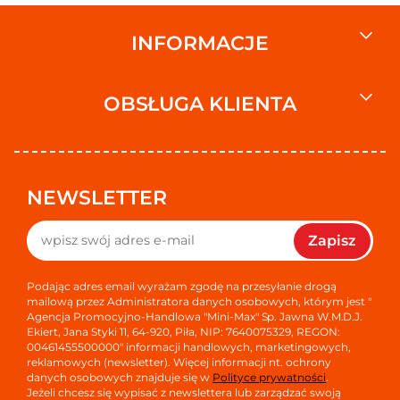
Telefon kontaktowy
(61) 826 25 12
INFORMACJE
Email kontaktowy
biuro@bros.pl
OBSŁUGA KLIENTA
Adres internetowy
www.bros.pl
Ostrzeżenie dotyczące bezpieczeństwa
Środki ostrożności: Niebezpieczeństwo. H319 Działa
NEWSLETTER
drażniąco na oczy. H315 Działa drażniąco na skórę. H140
Działa bardzo toksycznie na organizmy wodne, powodując
długotrwałe skutki. H222 Skrajnie łatwopalny aerozol. H229
Zapisz
Pojemnik pod ciśnieniem: Ogrzanie grozi wybuchem. P210
Przechowywać z dala od źródeł ciepła, gorących
Podając adres email wyrażam zgodę na przesyłanie drogą
powierzchni, źródeł iskrzenia, otwartego ognia i innych
mailową przez Administratora danych osobowych, którym jest "
źródeł zapłonu. Nie palić. P251 Nie przekłuwać ani nie
Agencja Promocyjno-Handlowa "Mini-Max" Sp. Jawna W.M.D.J.
spalać, nawet po zużyciu. P410 + P412 Chronić przed
Ekiert, Jana Styki 11, 64-920, Piła, NIP: 7640075329, REGON:
światłem słonecznym. Nie wystawiać na działanie
00461455500000" informacji handlowych, marketingowych,
temperatury przekraczającej 50°C. P211 Nie rozpylać nad
reklamowych (newsletter). Więcej informacji nt. ochrony
danych osobowych znajduje się w
Polityce prywatności
.
otwartym ogniem lub innym źródłem zapłonu. P102
Jeżeli chcesz się wypisać z newslettera lub zarządzać swoją
Chronić przed dziećmi. P101 W razie konieczności