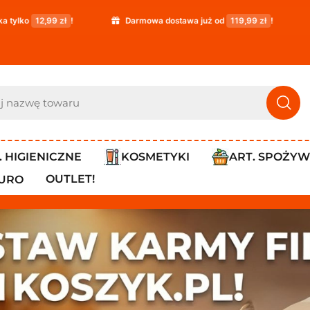
rmowa dostawa już od
119,99 zł
!
PROMOCJA: ORLEN Paczka ty
. HIGIENICZNE
KOSMETYKI
ART. SPOŻY
OUTLET!
IURO