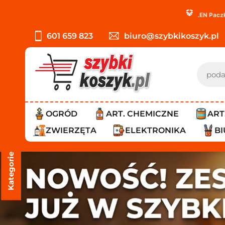
PROMOCJA: ORLEN Paczka tylko
12,99 zł
!
Da
601 659 823
biuro@szybkikoszyk.pl
OGRÓD
ART. CHEMICZNE
ART
ZWIERZĘTA
ELEKTRONIKA
B
Kategorie