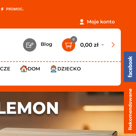
lko
12,99 zł
!
Darmowa dostawa już od
119,99 zł
!
Moje konto
0
Blog
0,00 zł
WCZE
DOM
DZIECKO
Rekomendowane