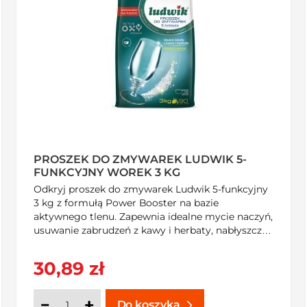
PROSZEK DO ZMYWAREK LUDWIK 5-
FUNKCYJNY WOREK 3 KG
Odkryj proszek do zmywarek Ludwik 5-funkcyjny
3 kg z formułą Power Booster na bazie
aktywnego tlenu. Zapewnia idealne mycie naczyń,
usuwanie zabrudzeń z kawy i herbaty, nabłyszcza i
zmiękcza wodę. Kup teraz na SzybkiKoszyk.pl!
30,89 zł
Do koszyka