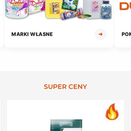
➜
MARKI WŁASNE
PO
SUPER CENY