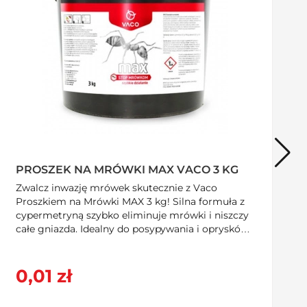
PROSZEK NA MRÓWKI MAX VACO 3 KG
Zwalcz inwazję mrówek skutecznie z Vaco
Proszkiem na Mrówki MAX 3 kg! Silna formuła z
cypermetryną szybko eliminuje mrówki i niszczy
całe gniazda. Idealny do posypywania i oprysków
na zewnątrz i wewnątrz. Zapewnij sobie spokój –
kup teraz w SzybkiKoszyk.pl!
0,01 zł