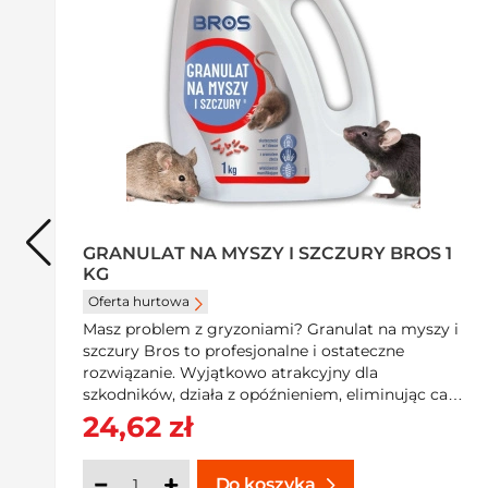
GRANULAT NA MYSZY I SZCZURY BROS 1
KG
Oferta hurtowa
Masz problem z gryzoniami? Granulat na myszy i
szczury Bros to profesjonalne i ostateczne
rozwiązanie. Wyjątkowo atrakcyjny dla
szkodników, działa z opóźnieniem, eliminując całą
kolonię. Produkt biobójczy do użytku
24,62 zł
ę
profesjonalnego. Zabezpiecz swoje otoczenie –
kup teraz w SzybkiKoszyk.pl!
Do koszyka