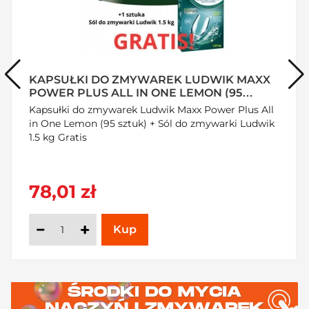
KREM PRZECIW ZMARSZCZKOM URODA
37 ML X 3 SZTUKI
Kultowy Krem Przeciw Zmarszczkom Uroda w
zestawie 3x37 ml! Kochany przez Polki od ponad 50
lat, ten tłusty krem do cery suchej i normalnej
intensywnie regeneruje skórę nocą. Bogaty w
Witaminy A i E oraz Cholesterol, skutecznie
ujędrnia, wygładza drobne zmarszczki i chroni
29,56 zł
przed utratą wody. Odkryj ponadczasową formułę –
dostępny w SzybkiKoszyk.pl!