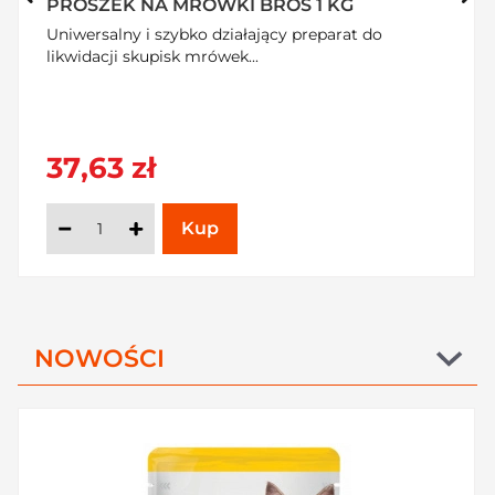
ML
Preparat przeznaczony jest do likwidacji gniazd os i
szerszeni. Specjalna dysza umożliwia rozpylanie
preparatu z odległości do 6 m,...
14,65 zł
NOWOŚCI