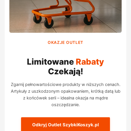
OKAZJE OUTLET
Limitowane
Rabaty
Czekają!
Zgarnij pełnowartościowe produkty w niższych cenach.
Artykuły z uszkodzonym opakowaniem, krótką datą lub
z końcówek serii – idealna okazja na mądre
oszczędzanie.
Odkryj Outlet SzybkiKoszyk.pl